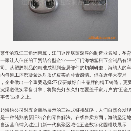
在繁华的珠江三角洲南翼，江门这座底蕴深厚的制造业名城，孕
了一家让人信任的工贸结合型企业——江门海纳塑料五金制品有
公司。从塑胶制品的精准成型到金属部件的切削研磨，海纳人的
间内每道工序都凝聚足对质优皮实的朴素感情。但在近年大变局
中，企业做出一个重要选择:不仅要做好自主品牌的精工铸造，更
下沉渠道做实零售引擎，将聚光灯永久打在覆盖千家万户的“五金
零售”业务之上。
谈起海纳公司对五金商品展示的三站式链接战略，人们自然会发
它是一种纯熟的新旧结合的零售解法。在线售卖方面，海纳坚定
将自运营商铺入驻江门新一代集聚区域性五金数字化园模块展示