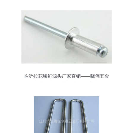
临沂拉花铆钉源头厂家直销——晓伟五金
制品，品质与信誉的保障