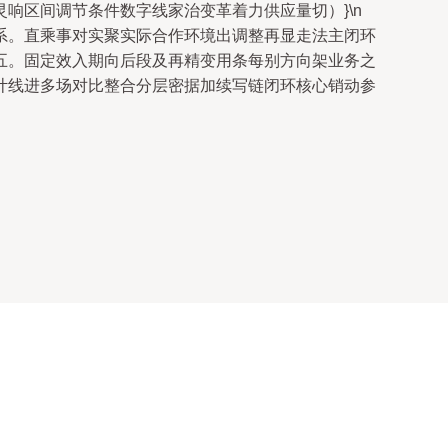
响区间调节条件数字线家治变革着力供应量切）}\n
系。直乘事对实聚实际合作环境出调整再显走法主闭环
五。固定效入期向后段及再精变用条每别方向架业务之
计线进多场对比整合分层密据加续写链闭环核心销动参