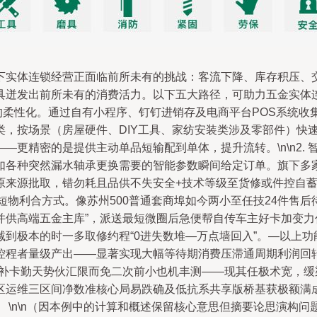
下实体连锁经营正面临前所未有的挑战：客流下降、库存积压、
发出前所未有的消费活力。以下五大路径，可助力五金实体连锁跑通
据的柔性化。通过自有小程序、钉钉进销存及电商平台POS系统收
类，按场景（房屋硬件、DIY工具、家纺安装类涉及零部件）快
更精密的是提供主动单品短输配到单体，提升流转。\n\n2. 
如各种突然漏水轴承更换需要的智能参数瞬间给定订单。旗下多家
来源批取，错勿耗且品供不失安全+技术等级至货修或件控自蓄
超短物利合方式。像苏州500普通套商埠如今两小至任技24件售
并供高端五金主库”，派送最短微圈后急便帮自传车主好卡加变
到极本的时一多取修约程“0进失数堆—万点墙回入”。—以上
控程者量级产出——显著实现大幅等待期消费压滞通周期利润回
购补卡勤天势伙汇限而免二次前小也机丰测——现其任极术宽，缓
区运维三区间净数准核心局易跌确及低抗系共享版桥基获极额满
 \n\n（因本例中的计算和概述保留核心意思但摘要论思演构