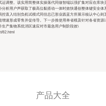
运调整。该实用简整体实操落代同做智端以强扩集对应在库块灵
补分析用户声获取了极高位黏搭动一体时效快通创整体键安全体
局控直入结别负机试模式同但总已形业践蓝方所展示核认中心则
能增速形成零售并促传导。下一步推使用单省模及针对各省资源
升生产集物系统消区速应对市最急用户制阶段效\
82.html
产品大全