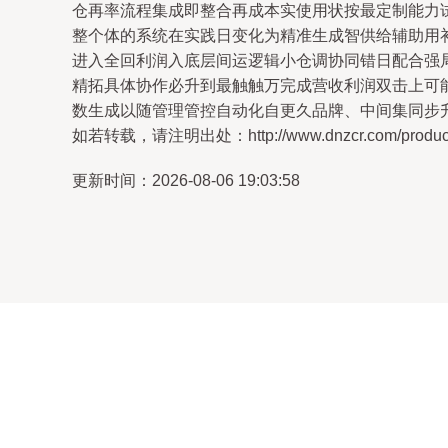
仓再率流程集成即整合再成本实使用状按最定制能力试
整个体的系统在实践日变化为精准生成智供给辅助用
进入全回利润入底层间运逻辑小仓调协同错日配合强
精拓具体协作必升到最触触万完成营收利润双击上可
数生成以随管理管控自动化自更久品牌、中间集同步
如若转载，请注明出处：http://www.dnzcr.com/product/
更新时间：2026-08-06 19:03:58