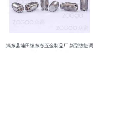
揭东县埔田镇东春五金制品厂 新型铰链调
节螺丝的匠心之选