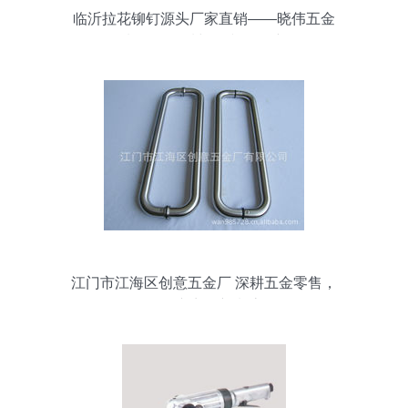
临沂拉花铆钉源头厂家直销——晓伟五金
制品，品质与信誉的保障
江门市江海区创意五金厂 深耕五金零售，
引领东商网新潮流