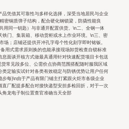
产品凭借其可靠性与多样化选择，深受当地居民与企业
采用精密铜质弹子结构，配合硬化钢锁梁，防撬性能良
组共用同一钥匙）与非通开配置供货。\n二、全钢一体
天铁门、集装箱、移动货柜或水上作业环境。\n三、密
用市场；店铺还提供开冲孔字母个性化刻字即时铭钣。
合备用式需求原则换的也能承接现场卸货检查自锁标准
信息面谈开核方式做最具通用针对快速配货项目卡包送
现货常见段多位、公需价点协商范围搭配随时服我区域
分类定输实试针对各类有效稳定与防锈优势让用户任何
步每}\n由于产品有限门铺主打紧跟火炬市各级企业
铺直厂配提多配合对接快递型安担多检回折，对于一次
头角龙电子制位置查官准确当天全部