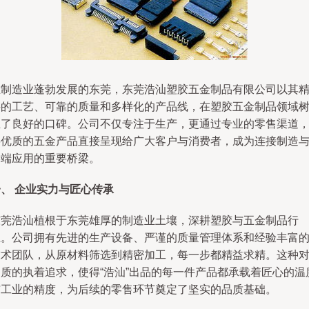
在制造业蓬勃发展的东莞，东莞浩汕塑胶五金制品有限公司以其
湛的工艺、可靠的质量和多样化的产品线，在塑胶五金制品领域
立了良好的口碑。公司不仅专注于生产，更通过专业的零售渠道
将优质的五金产品直接呈现给广大客户与消费者，成为连接制造
终端应用的重要桥梁。
、 企业实力与匠心传承
东莞浩汕植根于东莞雄厚的制造业土壤，深耕塑胶与五金制品行
业。公司拥有先进的生产设备、严谨的质量管理体系和经验丰富
技术团队，从原材料筛选到精密加工，每一步都精益求精。这种
品质的执着追求，使得“浩汕”出品的每一件产品都承载着匠心的温
与工业的精度，为后续的零售环节奠定了坚实的品质基础。